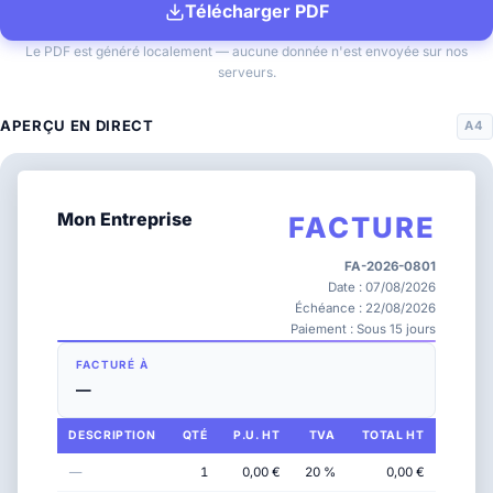
Télécharger PDF
Le PDF est généré localement — aucune donnée n'est envoyée sur nos
serveurs.
APERÇU EN DIRECT
A4
Mon Entreprise
FACTURE
FA-2026-0801
Date : 07/08/2026
Échéance : 22/08/2026
Paiement : Sous 15 jours
FACTURÉ À
—
DESCRIPTION
QTÉ
P.U. HT
TVA
TOTAL HT
—
1
0,00 €
20 %
0,00 €