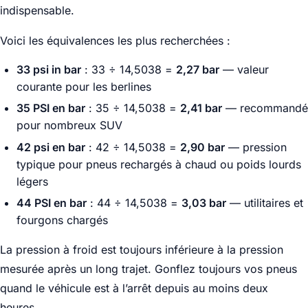
indispensable.
Voici les équivalences les plus recherchées :
33 psi in bar
: 33 ÷ 14,5038 =
2,27 bar
— valeur
courante pour les berlines
35 PSI en bar
: 35 ÷ 14,5038 =
2,41 bar
— recommandé
pour nombreux SUV
42 psi en bar
: 42 ÷ 14,5038 =
2,90 bar
— pression
typique pour pneus rechargés à chaud ou poids lourds
légers
44 PSI en bar
: 44 ÷ 14,5038 =
3,03 bar
— utilitaires et
fourgons chargés
La pression à froid est toujours inférieure à la pression
mesurée après un long trajet. Gonflez toujours vos pneus
quand le véhicule est à l’arrêt depuis au moins deux
heures.