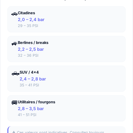
🚗
Citadines
2,0 – 2,4 bar
29 – 35 PSI
🚙
Berlines / breaks
2,2 – 2,5 bar
32 – 36 PSI
🛻
SUV / 4x4
2,4 – 2,8 bar
35 – 41 PSI
🚐
Utilitaires / fourgons
2,8 – 3,5 bar
41 – 51 PSI
⚠️ Ces valeurs sont indicatives. Consultez toujours