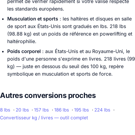
permet de vérifier rapidement si votre valise respecte
les standards européens.
Musculation et sports
: les haltères et disques en salle
de sport aux États-Unis sont gradués en lbs. 218 lbs
(98.88 kg) est un poids de référence en powerlifting et
haltérophilie.
Poids corporel
: aux États-Unis et au Royaume-Uni, le
poids d'une personne s'exprime en livres. 218 livres (99
kg) — juste en dessous du seuil des 100 kg, repère
symbolique en musculation et sports de force.
Autres conversions proches
8 lbs
·
20 lbs
·
157 lbs
·
186 lbs
·
195 lbs
·
224 lbs
·
Convertisseur kg / livres — outil complet