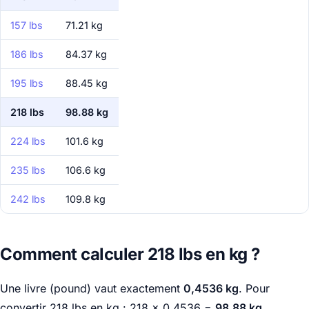
157 lbs
71.21 kg
186 lbs
84.37 kg
195 lbs
88.45 kg
218 lbs
98.88 kg
224 lbs
101.6 kg
235 lbs
106.6 kg
242 lbs
109.8 kg
Comment calculer 218 lbs en kg ?
Une livre (pound) vaut exactement
0,4536 kg
. Pour
convertir 218 lbs en kg : 218 × 0,4536 =
98.88 kg
.