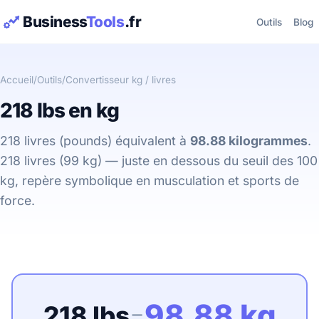
Business
Tools
.fr
Outils
Blog
Accueil
/
Outils
/
Convertisseur kg / livres
218 lbs en kg
218 livres (pounds) équivalent à
98.88 kilogrammes
.
218 livres (99 kg) — juste en dessous du seuil des 100
kg, repère symbolique en musculation et sports de
force.
98.88 kg
218 lbs
=