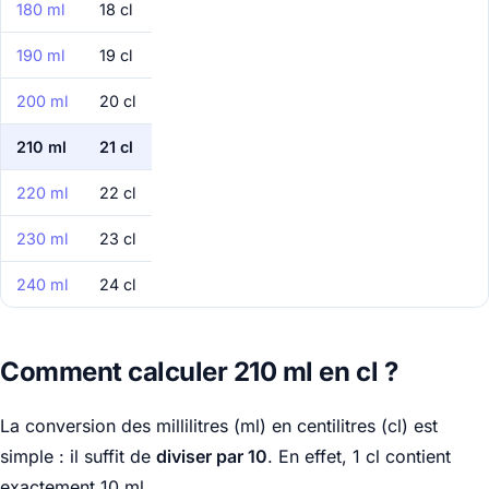
180 ml
18 cl
190 ml
19 cl
200 ml
20 cl
210 ml
21 cl
220 ml
22 cl
230 ml
23 cl
240 ml
24 cl
Comment calculer 210 ml en cl ?
La conversion des millilitres (ml) en centilitres (cl) est
simple : il suffit de
diviser par 10
. En effet, 1 cl contient
exactement 10 ml.