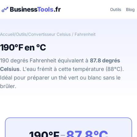
Business
Tools
.fr
Outils
Blog
Accueil
/
Outils
/
Convertisseur Celsius / Fahrenheit
190°F en °C
190 degrés Fahrenheit équivalent à
87.8 degrés
Celsius
. L'eau frémit à cette température (88°C).
Idéal pour préparer un thé vert ou blanc sans le
brûler.
87.8°C
190°F
=