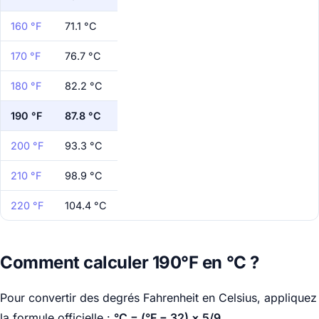
160 °F
71.1 °C
170 °F
76.7 °C
180 °F
82.2 °C
190 °F
87.8 °C
200 °F
93.3 °C
210 °F
98.9 °C
220 °F
104.4 °C
Comment calculer 190°F en °C ?
Pour convertir des degrés Fahrenheit en Celsius, appliquez
la formule officielle :
°C = (°F − 32) × 5/9
.