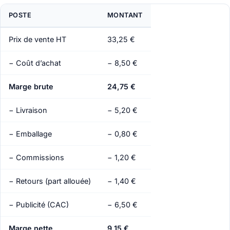
POSTE
MONTANT
Prix de vente HT
33,25 €
− Coût d’achat
− 8,50 €
Marge brute
24,75 €
− Livraison
− 5,20 €
− Emballage
− 0,80 €
− Commissions
− 1,20 €
− Retours (part allouée)
− 1,40 €
− Publicité (CAC)
− 6,50 €
Marge nette
9,15 €